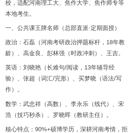
校，适配河南理工大、焦作大学、焦作师专等
本地考生。
一、公共课王牌名师（总部直派·定期面授）
政治：石磊（河南考研政治押题标杆，18年教
龄）、高金良、彭林强（时政冲刺）、王吉。
英语：刘晓艳（长难句/阅读，13年辅导经
验）、张超（词汇/完形）、买梦晓（语法/写
作）。
数学：武忠祥（高数）、李永乐（线代）、宋
浩（技巧秒杀）、罗晓晖（教研主任）。
核心特点：90%+硕博学历，深耕河南考情，拒